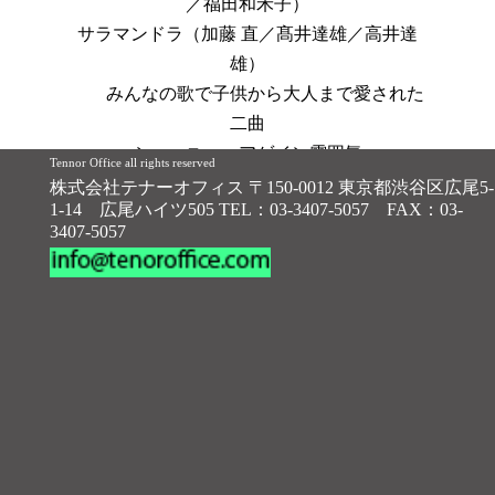
／福田和禾子）
サラマンドラ（加藤 直／髙井達雄／高井達
雄）
みんなの歌で子供から大人まで愛された
二曲
シー・ユー・アゲイン雰囲気
Tennor Office all rights reserved
彼女はムービング・オン（タリモ／浜田金吾
株式会社テナーオフィス 〒150-0012 東京都渋谷区広尾5-
1-14 広尾ハイツ505 TEL：03-3407-5057 FAX：03-
／塩村 宰）
3407-5057
35年の時を隔てて本編・続編に採用さ
れた
映画「の・ようなもの」のOP.ED
他、名曲カバーや珠玉のオリジナルなど全24
曲を 納めた、尾藤イサオ、最新のベストア
ルバム