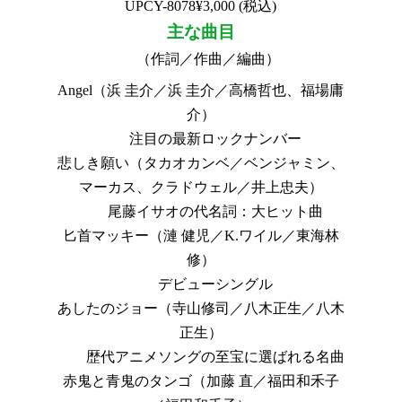
UPCY-8078¥3,000 (税込)
主な曲目
（作詞／作曲／編曲）
Angel（浜 圭介／浜 圭介／高橋哲也、福場庸
介）
注目の最新ロックナンバー
悲しき願い（タカオカンベ／ベンジャミン、
マーカス、クラドウェル／井上忠夫）
尾藤イサオの代名詞：大ヒット曲
匕首マッキー（漣 健児／K.ワイル／東海林
修）
デビューシングル
あしたのジョー（寺山修司／八木正生／八木
正生）
歴代アニメソングの至宝に選ばれる名曲
赤鬼と青鬼のタンゴ（加藤 直／福田和禾子