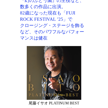
『幻のぶどう園』の主役など、
数多くの作品に出演。
82歳になった現在も「FUJI
ROCK FESTIVAL ’25」で
クロージング・ステージを飾る
など、そのパワフルなパフォー
マンスは健在
尾藤イサオ PLATINUM BEST